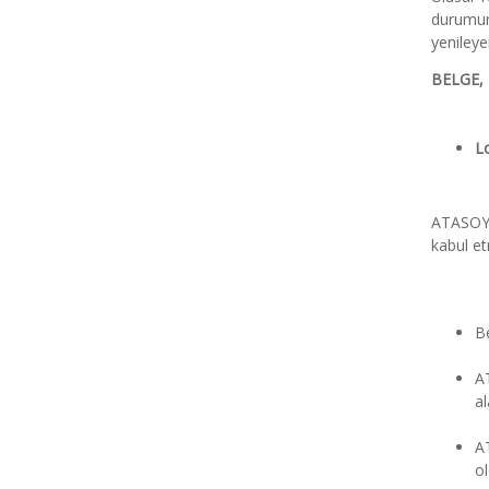
durumund
yenileye
BELGE,
L
ATASOY B
kabul etm
Be
AT
al
AT
ol