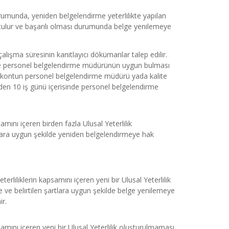
rumunda, yeniden belgelendirme yeterlilikte yapılan 
utulur ve başarılı olması durumunda belge yenilemeye 
çalışma süresinin kanıtlayıcı dökümanlar talep edilir. 
r ve personel belgelendirme müdürünün uygun bulması 
dekontun personel belgelendirme müdürü yada kalite 
den 10 iş günü içerisinde personel belgelendirme 
amını içeren birden fazla Ulusal Yeterlilik 
rtlara uygun şekilde yeniden belgelendirmeye hak 
erliliklerin kapsamını içeren yeni bir Ulusal Yeterlilik 
e ve belirtilen şartlara uygun şekilde belge yenilemeye 
r.
samını içeren yeni bir Ulusal Yeterlilik oluşturulmaması 