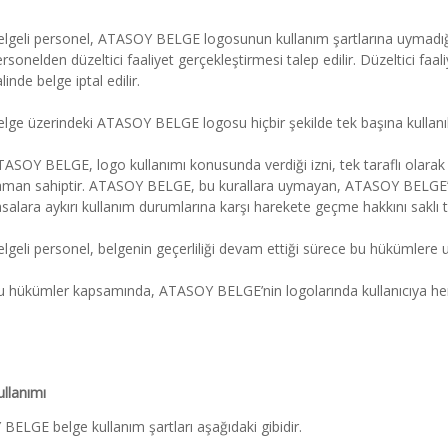
lgeli personel, ATASOY BELGE logosunun kullanım şartlarına uymadığı ta
rsonelden düzeltici faaliyet gerçekleştirmesi talep edilir. Düzeltici 
linde belge iptal edilir.
lge üzerindeki ATASOY BELGE logosu hiçbir şekilde tek başına kullan
ASOY BELGE, logo kullanımı konusunda verdiği izni, tek taraflı olarak 
man sahiptir. ATASOY BELGE, bu kurallara uymayan, ATASOY BELGE’ nun
salara aykırı kullanım durumlarına karşı harekete geçme hakkını saklı t
lgeli personel, belgenin geçerliliği devam ettiği sürece bu hükümlere
u hükümler kapsamında, ATASOY BELGE’nin logolarında kullanıcıya her
llanımı
ELGE belge kullanım şartları aşağıdaki gibidir.