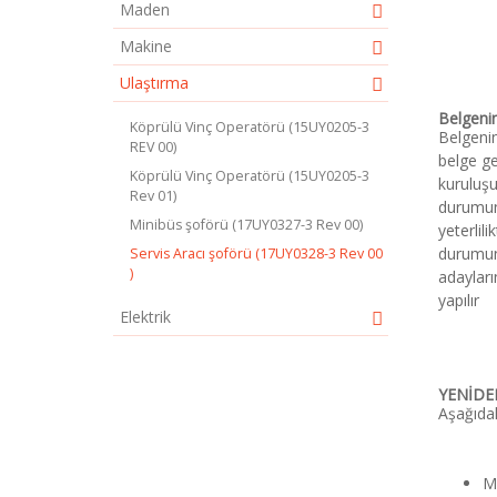
Maden
Makine
Ulaştırma
Belgeni
Köprülü Vinç Operatörü (15UY0205-3
Belgenin
REV 00)
belge geç
Köprülü Vinç Operatörü (15UY0205-3
kuruluşu
Rev 01)
durumund
Minibüs şoförü (17UY0327-3 Rev 00)
yeterlil
durumund
Servis Aracı şoförü (17UY0328-3 Rev 00
)
adayları
yapılır
Elektrik
YENİDE
Aşağıdak
Me