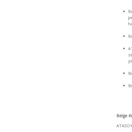
Be
pe
ha
Be
AT
za
ya
Be
B
Belge Ku
ATASOY B