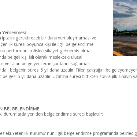
n Yenilenmesi
 iptalini gerektirecek bir durumun oluşmaması ve 
erlilik süresi boyunca kişi ile ilgili belgelendirme 
na performansa ilişkin şikâyet gelmemiş olması 
a belgeli kişi fiili olarak meslekteki ulusal 
ikte yer alan belge yenileme şartlarını sağlaması 
a , belgenin süresi 5 yıl daha uzatılır. Fiilen çalıştığını belgeleyemeyen 
n belgesi 5 yıl daha uzatılır. Uzatma süresi bittikten sonra (ilk sınavın ya
N BELGELENDİRME
i durumlarda yeniden belgelendirme süreci başlatılır:
sleki Yeterlilik Kurumu’ nun ilgili belgelendirme programında belirlediği