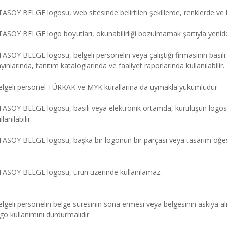
ASOY BELGE logosu, web sitesinde belirtilen şekillerde, renklerde ve b
ASOY BELGE logo boyutları, okunabilirliği bozulmamak şartıyla yeniden 
ASOY BELGE logosu, belgeli personelin veya çalıştığı firmasının basılı v
yınlarında, tanıtım kataloglarında ve faaliyet raporlarında kullanılabilir.
elgeli personel TÜRKAK ve MYK kurallarına da uymakla yükümlüdür.
TASOY BELGE logosu, basılı veya elektronik ortamda, kuruluşun log
llanılabilir.
ASOY BELGE logosu, başka bir logonun bir parçası veya tasarım öğesi
TASOY BELGE logosu, ürün üzerinde kullanılamaz.
lgeli personelin belge süresinin sona ermesi veya belgesinin askıya alı
go kullanımını durdurmalıdır.