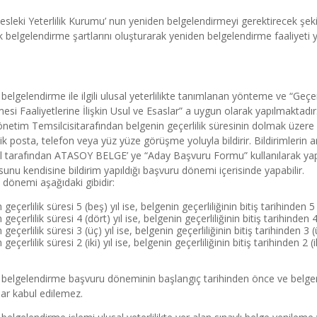
sleki Yeterlilik Kurumu’ nun yeniden belgelendirmeyi gerektirecek şeki
lk belgelendirme şartlarını oluşturarak yeniden belgelendirme faaliyeti ya
belgelendirme ile ilgili ulusal yeterlilikte tanımlanan yönteme ve “Geçer
esi Faaliyetlerine İlişkin Usul ve Esaslar” a uygun olarak yapılmaktadır
önetim Temsilcisitarafından belgenin geçerlilik süresinin dolmak üzere 
ik posta, telefon veya yüz yüze görüşme yoluyla bildirir. Bildirimlerin
 tarafından ATASOY BELGE’ ye “Aday Başvuru Formu” kullanılarak yapıl
unu kendisine bildirim yapıldığı başvuru dönemi içerisinde yapabilir.
dönemi aşağıdaki gibidir:
geçerlilik süresi 5 (beş) yıl ise, belgenin geçerliliğinin bitiş tarihinden 
geçerlilik süresi 4 (dört) yıl ise, belgenin geçerliliğinin bitiş tarihinden 
geçerlilik süresi 3 (üç) yıl ise, belgenin geçerliliğinin bitiş tarihinden 3 
geçerlilik süresi 2 (iki) yıl ise, belgenin geçerliliğinin bitiş tarihinden 2 (
belgelendirme başvuru döneminin başlangıç tarihinden önce ve belgenin 
ar kabul edilemez.