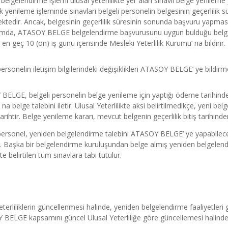
belgelendirme işlemi ulusal yeterlilikte yer alan sınavlı belge yenileme y
k yenileme işleminde sınavları belgeli personelin belgesinin geçerlil
tedir. Ancak, belgesinin geçerlilik süresinin sonunda başvuru yapması h
mda, ATASOY BELGE belgelendirme başvurusunu uygun bulduğu belgeli p
e en geç 10 (on) iş günü içerisinde Mesleki Yeterlilik Kurumu’ na bildirir.
personelin iletişim bilgilerindeki değişiklikleri ATASOY BELGE’ ye bildir
ELGE, belgeli personelin belge yenileme için yaptığı ödeme tarihinden i
na belge talebini iletir. Ulusal Yeterlilikte aksi belirtilmedikçe, yeni be
tarihtir. Belge yenileme kararı, mevcut belgenin geçerlilik bitiş tarihinde
personel, yeniden belgelendirme talebini ATASOY BELGE’ ye yapabileceğ
r. Başka bir belgelendirme kuruluşundan belge almış yeniden belgelendir
kte belirtilen tüm sınavlara tabi tutulur.
eterliliklerin güncellenmesi halinde, yeniden belgelendirme faaliyetleri gü
BELGE kapsamını güncel Ulusal Yeterliliğe göre güncellemesi halinde