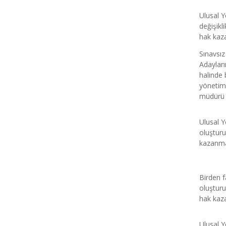
Ulusal Y
değişikl
hak kaza
Sınavsız
Adayları
halinde 
yönetim 
müdürü y
Ulusal Y
oluşturu
kazanmas
Birden fa
oluşturu
hak kaza
Ulusal Y