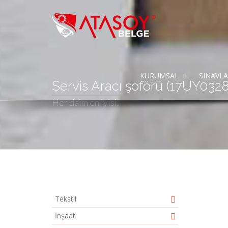
KURUMSAL
SINAVL
Servis Aracı şoförü (17UY032
Her daim en iyisi.
Tekstil
İnşaat