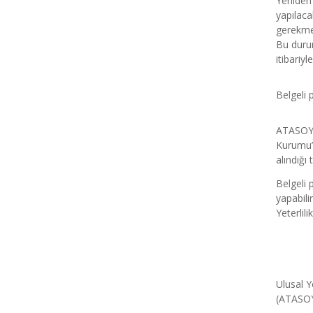
Yeniden 
yapılaca
gerekmek
Bu duru
itibariyl
Belgeli 
ATASOY B
Kurumu’ 
alındığı 
Belgeli 
yapabili
Yeterlili
Ulusal Y
(ATASOY 