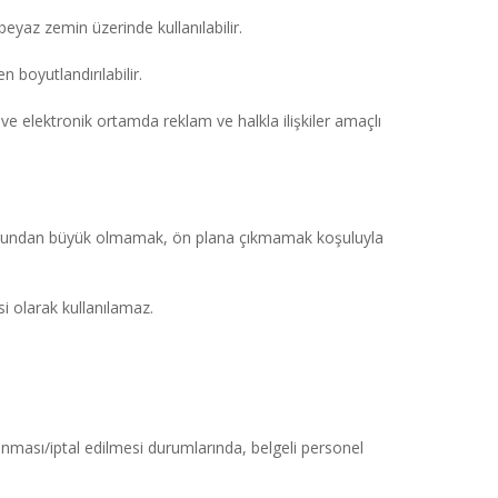
eyaz zemin üzerinde kullanılabilir.
boyutlandırılabilir.
e elektronik ortamda reklam ve halkla ilişkiler amaçlı 
osundan büyük olmamak, ön plana çıkmamak koşuluyla 
 olarak kullanılamaz.
nması/iptal edilmesi durumlarında, belgeli personel 