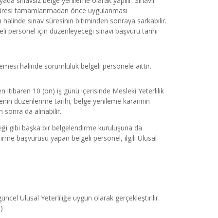
ada sınavsız belge yenileme olarak yapılır. Sınavlı 
ik süresi tamamlanmadan önce uygulanması 
alinde sınav süresinin bitiminden sonraya sarkabilir. 
ersonel için düzenleyeceği sınavı başvuru tarihi 
memesi halinde sorumluluk belgeli personele aittir.
tibaren 10 (on) iş günü içerisinde Mesleki Yeterlilik 
lgenin düzenlenme tarihi, belge yenileme kararının 
n sonra da alınabilir.
i gibi başka bir belgelendirme kuruluşuna da 
me başvurusu yapan belgeli personel, ilgili Ulusal 
ncel Ulusal Yeterliliğe uygun olarak gerçekleştirilir. 
)