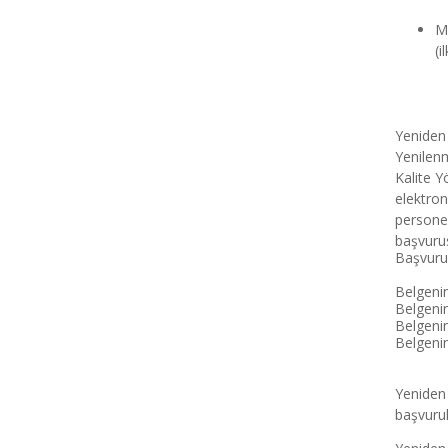
Me
(i
Yeniden 
Yenilenm
Kalite Y
elektron
personel
başvurus
Başvuru 
Belgenin 
Belgenin 
Belgenin 
Belgenin 
Yeniden 
başvurul