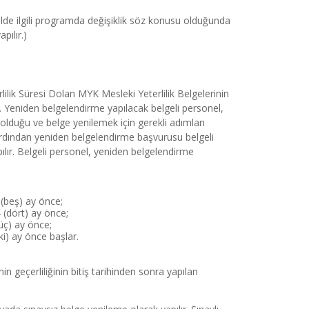
lde ilgili programda değişiklik söz konusu olduğunda 
pılır.)
lilik Süresi Dolan MYK Mesleki Yeterlilik Belgelerinin 
. Yeniden belgelendirme yapılacak belgeli personel, 
olduğu ve belge yenilemek için gerekli adımları 
 ardından yeniden belgelendirme başvurusu belgeli 
ır. Belgeli personel, yeniden belgelendirme 
5 (beş) ay önce;
4 (dört) ay önce;
(üç) ay önce;
iki) ay önce başlar.
geçerliliğinin bitiş tarihinden sonra yapılan 