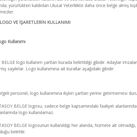
a; yürürlükten kaldırılan Ulusal Yeterlilikte daha önce belge almış kişil
mezler.
 LOGO VE İŞARETLERİN KULLANIMI
ogo Kullanımı
ELGE logo kullanım şartları burada belirtildiği gibidir. Adaylar imzalam
iş sayılırlar. Logo kullanımına ait kurallar aşağıdaki gibidir:
lgeli personel, logo kullanımına ilişkin şartları yerine getirmemesi durum
ASOY BELGE logosu, sadece belge kapsamındaki faaliyet alanlarında kull
anlarında logo kullanılamaz.
ASOY BELGE logosunun kullanıldığı her alanda, hizmete ait olmadığı, h
duğu belirtilir.