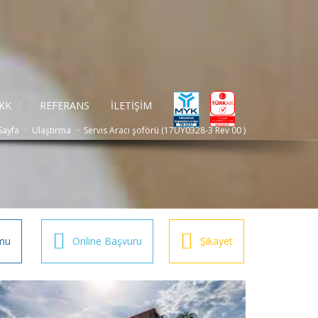
KK
REFERANS
İLETİŞİM
Sayfa
Ulaştırma
Servis Aracı şoförü (17UY0328-3 Rev 00 )
mu
Online Başvuru
Şikayet