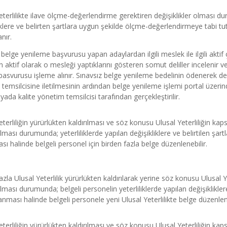
eterlilikte ilave ölçme-değerlendirme gerektiren değişiklikler olması du
iklere ve belirten şartlara uygun şekilde ölçme-değerlendirmeye tabi t
nır.
 belge yenileme başvurusu yapan adaylardan ilgili meslek ile ilgili aktif 
n aktif olarak o mesleği yaptıklarını gösteren somut deliller inceleni
basvurusu işleme alınır. Sınavsız belge yenileme bedelinin ödenerek 
temsilcisine iletilmesinin ardından belge yenileme işlemi portal üzerin
ada kalite yönetim temsilcisi tarafından gerçekleştirilir.
eterliliğin yürürlükten kaldırılması ve söz konusu Ulusal Yeterliliğin kaps
lması durumunda; yeterliliklerde yapılan değişikliklere ve belirtilen şa
ı halinde belgeli personel için birden fazla belge düzenlenebilir.
zla Ulusal Yeterlilik yürürlükten kaldırılarak yerine söz konusu Ulusal Yet
lması durumunda; belgeli personelin yeterliliklerde yapılan değişiklikler
nması halinde belgeli personele yeni Ulusal Yeterlilikte belge düzenleni
eterliliğin yürürlükten kaldırılması ve söz konusu Ulusal Yeterliliğin kap