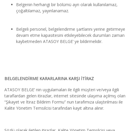
Belgenin herhangi bir bölümü ayrı olarak kullanılamaz, 
çoğaltılamaz, yayınlanamaz.
Belgeli personel, belgelendirme şartlarını yerine getirmeye 
devam etme kapasitesini etkileyebilecek durumları zaman 
kaybetmeden ATASOY BELGE’ ye bildirmelidir.
BELGELENDİRME KARARLARINA KARŞI İTİRAZ
ATASOY BELGE’ nin uygulamaları ile ilgili müşteri ve/veya ilgili 
taraflardan gelen itirazlar, internet sitesinde ulaşıma açılmış olan 
“Şikayet ve İtiraz Bildirim Formu” nun tarafımıza ulaştırılması ile 
Kalite Yönetim Temsilcisi tarafından kayıt altına alınır.
Sözlü olarak iletilen itirazlar, Kalite Yönetim Temsilcisi veya 