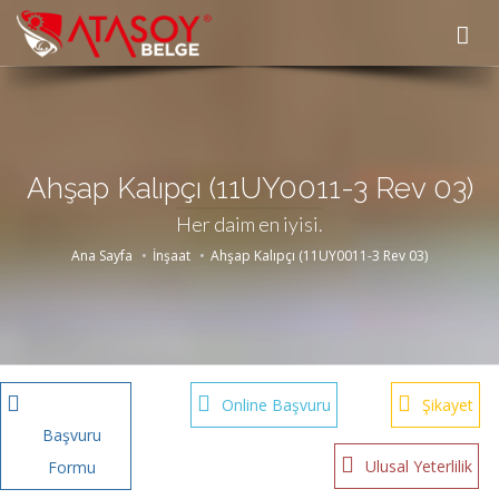
Ahşap Kalıpçı (11UY0011-3 Rev 03)
Her daim en iyisi.
Ana Sayfa
İnşaat
Ahşap Kalıpçı (11UY0011-3 Rev 03)
Online Başvuru
Şikayet
Başvuru
Ulusal Yeterlilik
Formu