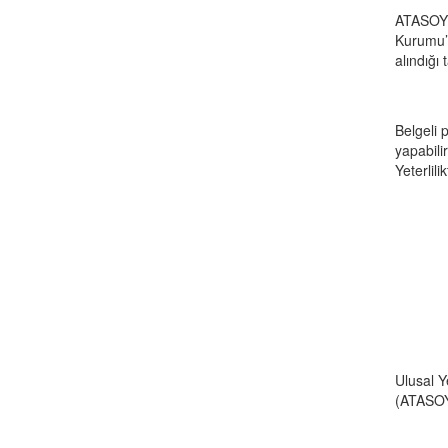
ATASOY B
Kurumu’ 
alındığı 
Belgeli 
yapabili
Yeterlili
Ulusal Y
(ATASOY 