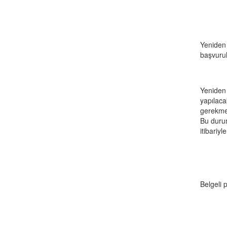
Yeniden 
başvurul
Yeniden 
yapılaca
gerekmek
Bu durum
itibariyl
Belgeli 