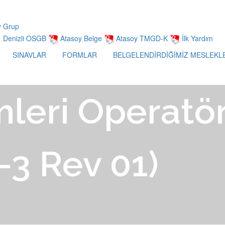
Denizli OSGB
Atasoy Belge
Atasoy TMGD-K
İlk Yardım
SINAVLAR
FORMLAR
BELGELENDİRDİĞİMİZ MESLEKL
mleri Operatö
-3 Rev 01)