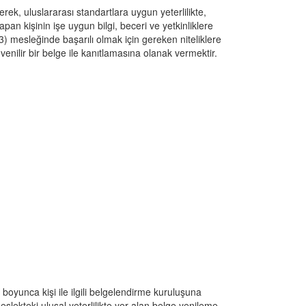
lerek, uluslararası standartlara uygun yeterlilikte, 
apan kişinin işe uygun bilgi, beceri ve yetkinliklere 
 mesleğinde başarılı olmak için gereken niteliklere 
üvenilir bir belge ile kanıtlamasına olanak vermektir.
boyunca kişi ile ilgili belgelendirme kuruluşuna 
slekteki ulusal yeterlilikte yer alan belge yenileme 