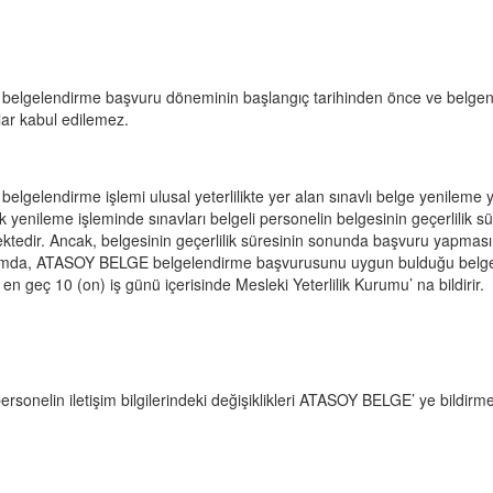
belgelendirme başvuru döneminin başlangıç tarihinden önce ve belgenin g
ar kabul edilemez.
belgelendirme işlemi ulusal yeterlilikte yer alan sınavlı belge yenileme y
k yenileme işleminde sınavları belgeli personelin belgesinin geçerlili
tedir. Ancak, belgesinin geçerlilik süresinin sonunda başvuru yapması h
da, ATASOY BELGE belgelendirme başvurusunu uygun bulduğu belgeli pe
e en geç 10 (on) iş günü içerisinde Mesleki Yeterlilik Kurumu’ na bildirir.
personelin iletişim bilgilerindeki değişiklikleri ATASOY BELGE’ ye bildirm