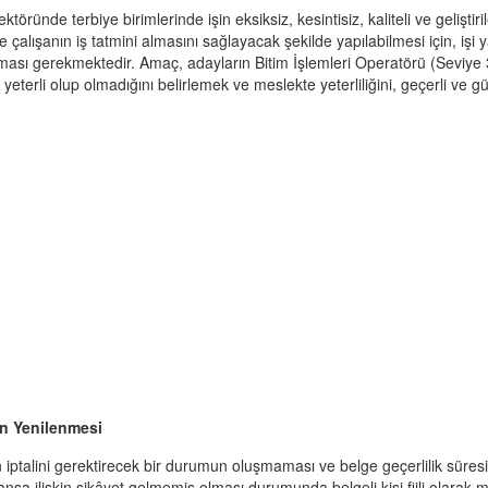
ektöründe terbiye birimlerinde işin eksiksiz, kesintisiz, kaliteli ve geliştiri
e çalışanın iş tatmini almasını sağlayacak şekilde yapılabilmesi için, işi y
ması gerekmektedir. Amaç, adayların Bitim İşlemleri Operatörü (Seviye 3)
 yeterli olup olmadığını belirlemek ve meslekte yeterliliğini, geçerli ve g
n Yenilenmesi
 iptalini gerektirecek bir durumun oluşmaması ve belge geçerlilik süresi 
nsa ilişkin şikâyet gelmemiş olması durumunda belgeli kişi fiili olarak me