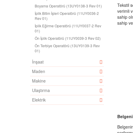
Tekstil s
Boyama Operatörü (13UY0138-3 Rev 01)
verimli v
İplik Bitim İşleri Operatörü (11UY0036-2
sahip ol
Rev 01)
sahip ve
İplik Eğirme Operatörü (11UY0037-2 Rev
01)
Ön İplik Operatörü (11UY0039-3 Rev 02)
Ön Terbiye Operatörü (13UY0139-3 Rev
01)
İnşaat
Maden
Makine
Ulaştırma
Elektrik
Belgeni
Belgenin
performa