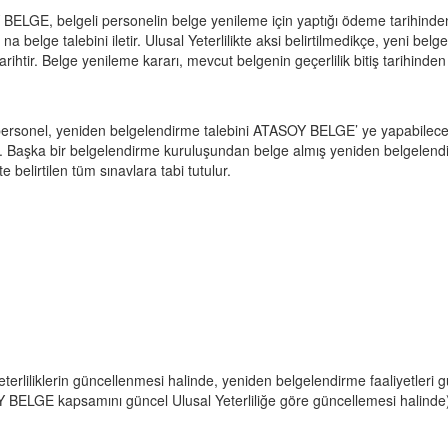
ELGE, belgeli personelin belge yenileme için yaptığı ödeme tarihinden it
na belge talebini iletir. Ulusal Yeterlilikte aksi belirtilmedikçe, yeni bel
tarihtir. Belge yenileme kararı, mevcut belgenin geçerlilik bitiş tarihinden 
personel, yeniden belgelendirme talebini ATASOY BELGE’ ye yapabileceğ
r. Başka bir belgelendirme kuruluşundan belge almış yeniden belgelendir
kte belirtilen tüm sınavlara tabi tutulur.
eterliliklerin güncellenmesi halinde, yeniden belgelendirme faaliyetleri gün
BELGE kapsamını güncel Ulusal Yeterliliğe göre güncellemesi halinde