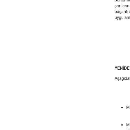
şartları
başarılı 
uygulama
YENİDE
Aşağıdak
Me
Me