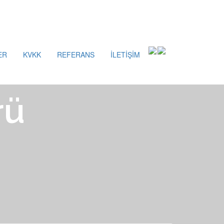
ER
KVKK
REFERANS
İLETİŞİM
rü