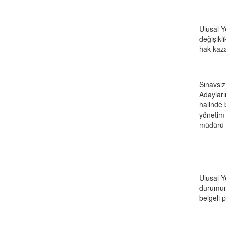
Ulusal Y
değişikl
hak kaza
Sınavsız
Adayları
halinde 
yönetim 
müdürü y
Ulusal Ye
durumund
belgeli 