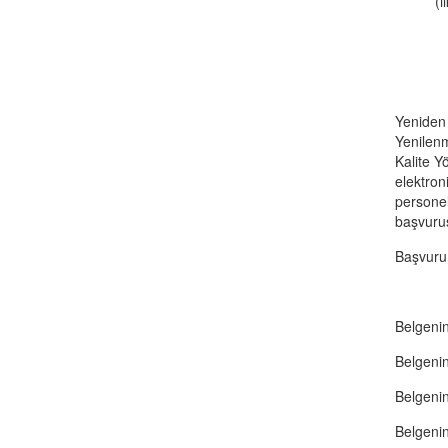
(i
Yeniden 
Yenilenm
Kalite Y
elektron
personel
başvurus
Başvuru 
Belgenin 
Belgenin 
Belgenin 
Belgenin 