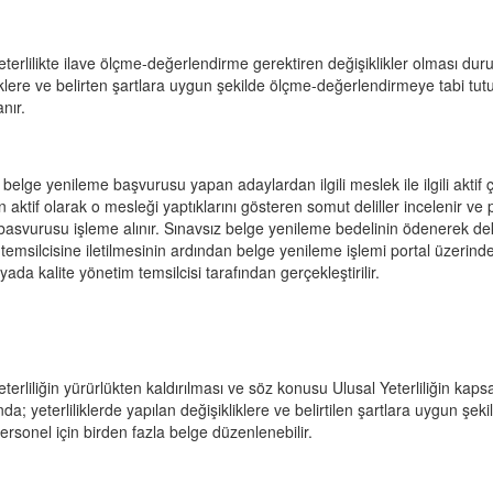
eterlilikte ilave ölçme-değerlendirme gerektiren değişiklikler olması dur
iklere ve belirten şartlara uygun şekilde ölçme-değerlendirmeye tabi tu
nır.
 belge yenileme başvurusu yapan adaylardan ilgili meslek ile ilgili aktif ç
n aktif olarak o mesleği yaptıklarını gösteren somut deliller incelenir
basvurusu işleme alınır. Sınavsız belge yenileme bedelinin ödenerek d
temsilcisine iletilmesinin ardından belge yenileme işlemi portal üzerind
ada kalite yönetim temsilcisi tarafından gerçekleştirilir.
terliliğin yürürlükten kaldırılması ve söz konusu Ulusal Yeterliliğin kapsa
a; yeterliliklerde yapılan değişikliklere ve belirtilen şartlara uygun ş
personel için birden fazla belge düzenlenebilir.