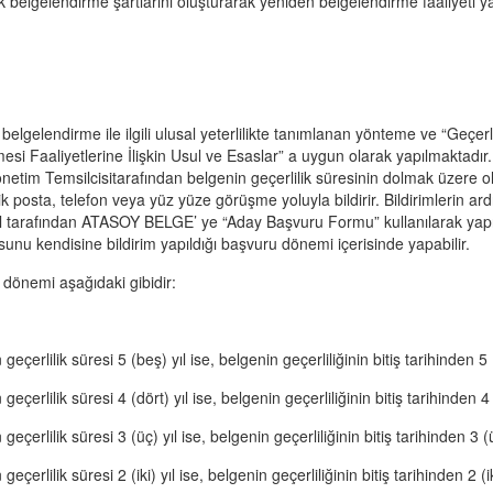
lk belgelendirme şartlarını oluşturarak yeniden belgelendirme faaliyeti yap
belgelendirme ile ilgili ulusal yeterlilikte tanımlanan yönteme ve “Geçerl
esi Faaliyetlerine İlişkin Usul ve Esaslar” a uygun olarak yapılmaktadır
önetim Temsilcisitarafından belgenin geçerlilik süresinin dolmak üzere ol
ik posta, telefon veya yüz yüze görüşme yoluyla bildirir. Bildirimlerin a
 tarafından ATASOY BELGE’ ye “Aday Başvuru Formu” kullanılarak yapılı
unu kendisine bildirim yapıldığı başvuru dönemi içerisinde yapabilir.
dönemi aşağıdaki gibidir:
geçerlilik süresi 5 (beş) yıl ise, belgenin geçerliliğinin bitiş tarihinden 
geçerlilik süresi 4 (dört) yıl ise, belgenin geçerliliğinin bitiş tarihinden 
geçerlilik süresi 3 (üç) yıl ise, belgenin geçerliliğinin bitiş tarihinden 3 
geçerlilik süresi 2 (iki) yıl ise, belgenin geçerliliğinin bitiş tarihinden 2 (