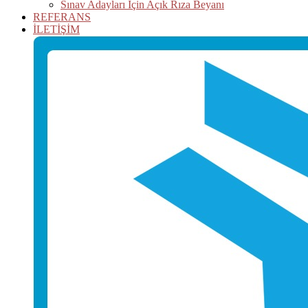
Sınav Adayları İçin Açık Rıza Beyanı
REFERANS
İLETİŞİM