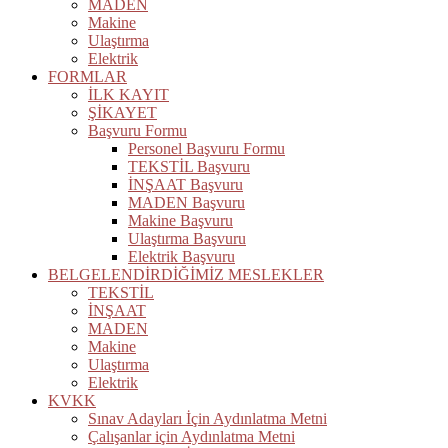
MADEN
Makine
Ulaştırma
Elektrik
FORMLAR
İLK KAYIT
ŞİKAYET
Başvuru Formu
Personel Başvuru Formu
TEKSTİL Başvuru
İNŞAAT Başvuru
MADEN Başvuru
Makine Başvuru
Ulaştırma Başvuru
Elektrik Başvuru
BELGELENDİRDİĞİMİZ MESLEKLER
TEKSTİL
İNŞAAT
MADEN
Makine
Ulaştırma
Elektrik
KVKK
Sınav Adayları İçin Aydınlatma Metni
Çalışanlar için Aydınlatma Metni