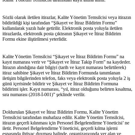
Sözlü olarak iletilen itirazlar, Kalite Yönetim Temsilcisi veya itirazın 
bildirildiği kişi tarafından “Şikayet ve İtiraz Bildirim Formu” 
kullanılarak yazılı hale getirilir. Elektronik posta yoluyla iletilen 
itirazlarda, elektronik posta çıktısının Şikayet ve İtiraz Bildirim 
Formu ekine iliştirilmesi yeterlidir.
Kalite Yönetim Temsilcisi “Şikayet ve İtiraz Bildirim Formu” na 
kayıt numarası verir ve “Şikayet ve İtiraz Takip Form” na kaydeder. 
İtirazın alındığına dair bilgiyi (tarih ve kayıt numarası belirtilerek) 
itiraz sahibine Şikayet ve İtiraz Bildirim Formunda tanımlanan 
iletişim bilgilerinden telefon, faks veya elektronik posta yoluyla 2 iş 
günü içerisinde bildirir ve Şikayet ve İtiraz Bildirim Formuna 
bildirimi işler. Kayıt numarası, “yıl, itiraz olduğunu belirten kısaltma, 
sıra numarası (2018-İ-001)” şeklinde verilir.
Doldurulan Şikayet ve İtiraz Bildirim Formu, Kalite Yönetim 
Temsilcisi tarafından muhafaza edilir. Kalite Yönetim Temsilcisi, 
itirazın geçerli kılınması için Personel Belgelendirme Yöneticisi’ ne 
iletir. Personel Belgelendirme Yöneticisi, geçerli kılma işlemi 
esnasında ihtiyaç duyması halinde, organizasyonda yer alan ve 