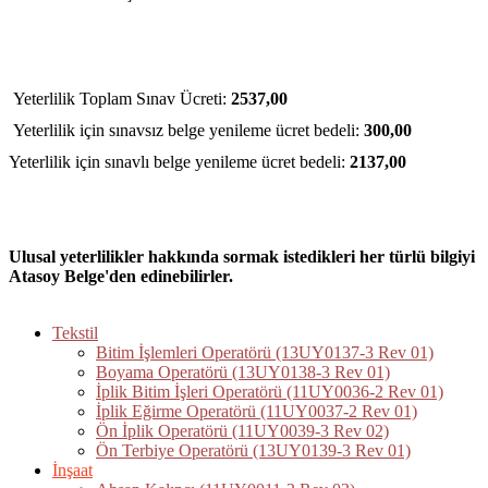
 Yeterlilik Toplam Sınav Ücreti: 
2537,00 
 Yeterlilik için sınavsız belge yenileme ücret bedeli: 
300,00 
Yeterlilik için sınavlı belge yenileme ücret bedeli: 
2137,00 
Ulusal yeterlilikler hakkında sormak istedikleri her türlü bilgiyi 
Atasoy Belge'den edinebilirler.
Tekstil
Bitim İşlemleri Operatörü (13UY0137-3 Rev 01)
Boyama Operatörü (13UY0138-3 Rev 01)
İplik Bitim İşleri Operatörü (11UY0036-2 Rev 01)
İplik Eğirme Operatörü (11UY0037-2 Rev 01)
Ön İplik Operatörü (11UY0039-3 Rev 02)
Ön Terbiye Operatörü (13UY0139-3 Rev 01)
İnşaat