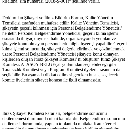
kısaltma, sıra numarası (2018-Ş-001)” şeklinde verilir.
Doldurulan Şikayet ve İtiraz Bildirim Formu, Kalite Yönetim 
Temsilcisi tarafından muhafaza edilir. Kalite Yönetim Temsilcisi, 
şikayetin geçerli kılınması için Personel Belgelendirme Yöneticisi’ 
ne iletir. Personel Belgelendirme Yöneticisi, geçerli kılma işlemi 
esnasında ihtiyaç duyması halinde, organizasyonda yer alan ve 
şikayete konu olmayan personellerle bilgi alışverişi yapabilir. Geçerli 
kılma işlemi sonucunda, şikayeti değerlendirilmek ve çözümlenmek 
üzere Personel Belgelendirme Yöneticisi şikayete konu olmayan 
kişilerden oluşan İtiraz-Şikayet Komitesi’ ni oluşturur. İtiraz-Şikayet 
Komitesi, ATASOY BELGEçalışanlarından seçilebileceği gibi 
Tarafsızlık Komitesi veya Program Komitesi üyeleri arasından da 
seçilebilir. Bu aşamada dikkat edilmesi gereken husus, seçilecek 
komite üyelerinin şikayet konusu ile ilgili olmamasıdır.
İtiraz-Şikayet Komitesi kararları, belgelendirme sonucunu 
etkilememesi durumunda nihai kararlardır. Belgelendirme sonucunu 
etkilemesi durumunda, yapılan toplantıda mutlaka Karar Verici 
personelin de yer alması gerekmekte ve karar birlikte alınmalıdır. 