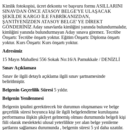
Kimlik fotokopisi, ücret dekontu ve başvuru formu ASILLARINI 
SINAVDAN ÖNCE ATASOY BELGE'YE ULAŞACAK 
ŞEKİLDE KARGO İLE FABRİKANIZDAN, 
ŞANTİYENİZDEN ATASOY BELGE' YE DİREKT 
GÖNDERİNİZ Aday sınavlarda kimliğini yanında bulundurmalıdır, 
kimliğini yanında bulundurmayan Aday sınava giremez. Tecrübe 
Önşartı: Tecrübe önşartı yoktur. Eğitim Önşartı: Diploma önşartı 
yoktur. Kurs Önşartı: Kurs önşartı yoktur.
Adresimiz
15 Mayıs Mahallesi 556 Sokak No:16/A Pamukkale / DENİZLİ
Sınav Açıklaması
Sınav ile ilgili detaylı açıklama ilgili sınav şartnamesinde 
beliritlmiştir.
Belgenin Geçerlilik Süresi
 5 yıldır.
Belgenin Yenilenmesi
Belgenin iptalini gerektirecek bir durumun oluşmaması ve belge 
geçerlilik süresi boyunca kişi ile ilgili belgelendirme kuruluşuna 
performansa ilişkin şikâyet gelmemiş olması durumunda belgeli kişi 
fiili olarak meslekteki ulusal yeterlilikte yer alan belge yenileme 
şartlarını sağlaması durumunda , belgenin süresi 5 yıl daha uzatılır. 