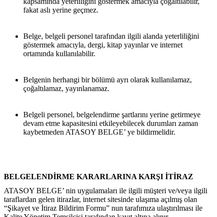
kapsamında yeterliliğini göstermek amacıyla çoğaltılabilir, 
fakat aslı yerine geçmez.
Belge, belgeli personel tarafından ilgili alanda yeterliliğini 
göstermek amacıyla, dergi, kitap yayınlar ve internet 
ortamında kullanılabilir.
Belgenin herhangi bir bölümü ayrı olarak kullanılamaz, 
çoğaltılamaz, yayınlanamaz.
Belgeli personel, belgelendirme şartlarını yerine getirmeye 
devam etme kapasitesini etkileyebilecek durumları zaman 
kaybetmeden ATASOY BELGE’ ye bildirmelidir.
BELGELENDİRME KARARLARINA KARŞI İTİRAZ
ATASOY BELGE’ nin uygulamaları ile ilgili müşteri ve/veya ilgili 
taraflardan gelen itirazlar, internet sitesinde ulaşıma açılmış olan 
“Şikayet ve İtiraz Bildirim Formu” nun tarafımıza ulaştırılması ile 
Kalite Yönetim Temsilcisi tarafından kayıt altına alınır.