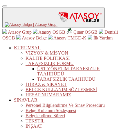
Atasoy Grup
Atasoy OSGB
Çınar OSGB
Denizli
OSGB
Atasoy Belge
Atasoy TMGD-K
İlk Yardım
KURUMSAL
VİZYON & MİSYON
KALİTE POLİTİKASI
TARAFSIZLIK FORMU
ÜST YÖNETİM TARAFSIZLIK
TAAHHÜDÜ
TARAFSIZLIK TAAHHÜDÜ
İTİRAZ & ŞİKAYET
BELGE KULLANIM SÖZLEŞMESİ
HESAP NUMARAMIZ
SINAVLAR
Personel Bilgilendirme Ve Sınav Prosedürü
Belge Kullanım Sözleşmesi
Belgelendirme Süreci
TEKSTİL
İNŞAAT