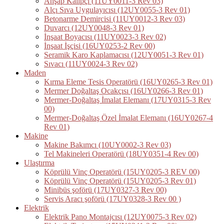
Ahşap Kalıpçı (11UY0011-3 Rev 03)
Alçı Sıva Uygulayıcısı (12UY0055-3 Rev 01)
Betonarme Demircisi (11UY0012-3 Rev 03)
Duvarcı (12UY0048-3 Rev 01)
İnşaat Boyacısı (11UY0023-3 Rev 02)
İnşaat İşçisi (16UY0253-2 Rev 00)
Seramik Karo Kaplamacısı (12UY0051-3 Rev 01)
Sıvacı (11UY0024-3 Rev 02)
Maden
Kırma Eleme Tesis Operatörü (16UY0265-3 Rev 01)
Mermer Doğaltaş Ocakçısı (16UY0266-3 Rev 01)
Mermer-Doğaltaş İmalat Elemanı (17UY0315-3 Rev
00)
Mermer-Doğaltaş Özel İmalat Elemanı (16UY0267-4
Rev 01)
Makine
Makine Bakımcı (10UY0002-3 Rev 03)
Tel Makineleri Operatörü (18UY0351-4 Rev 00)
Ulaştırma
Köprülü Vinç Operatörü (15UY0205-3 REV 00)
Köprülü Vinç Operatörü (15UY0205-3 Rev 01)
Minibüs şoförü (17UY0327-3 Rev 00)
Servis Aracı şoförü (17UY0328-3 Rev 00 )
Elektrik
Elektrik Pano Montajcısı (12UY0075-3 Rev 02)