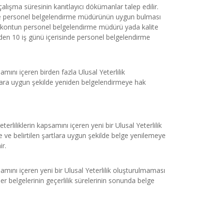
çalışma süresinin kanıtlayıcı dökümanlar talep edilir. 
r ve personel belgelendirme müdürünün uygun bulması 
dekontun personel belgelendirme müdürü yada kalite 
den 10 iş günü içerisinde personel belgelendirme 
amını içeren birden fazla Ulusal Yeterlilik 
rtlara uygun şekilde yeniden belgelendirmeye hak 
erliliklerin kapsamını içeren yeni bir Ulusal Yeterlilik 
e ve belirtilen şartlara uygun şekilde belge yenilemeye 
r.
samını içeren yeni bir Ulusal Yeterlilik oluşturulmaması 
er belgelerinin geçerlilik sürelerinin sonunda belge 