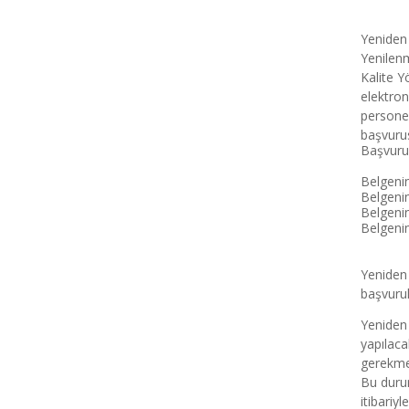
Yeniden 
Yenilenm
Kalite Y
elektron
personel
başvurus
Başvuru 
Belgenin 
Belgenin 
Belgenin 
Belgenin 
Yeniden 
başvurul
Yeniden 
yapılaca
gerekmek
Bu duru
itibariyl