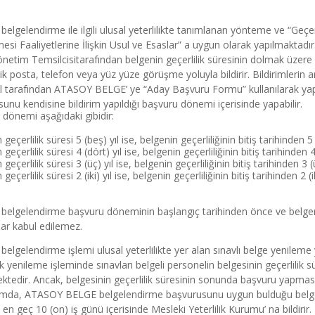
belgelendirme ile ilgili ulusal yeterlilikte tanımlanan yönteme ve “Geçer
esi Faaliyetlerine İlişkin Usul ve Esaslar” a uygun olarak yapılmaktadır
önetim Temsilcisitarafından belgenin geçerlilik süresinin dolmak üzere 
ik posta, telefon veya yüz yüze görüşme yoluyla bildirir. Bildirimlerin
 tarafından ATASOY BELGE’ ye “Aday Başvuru Formu” kullanılarak yapıl
unu kendisine bildirim yapıldığı başvuru dönemi içerisinde yapabilir.
dönemi aşağıdaki gibidir:
geçerlilik süresi 5 (beş) yıl ise, belgenin geçerliliğinin bitiş tarihinden 
geçerlilik süresi 4 (dört) yıl ise, belgenin geçerliliğinin bitiş tarihinden 
geçerlilik süresi 3 (üç) yıl ise, belgenin geçerliliğinin bitiş tarihinden 3 
geçerlilik süresi 2 (iki) yıl ise, belgenin geçerliliğinin bitiş tarihinden 2 (
belgelendirme başvuru döneminin başlangıç tarihinden önce ve belgenin 
ar kabul edilemez.
belgelendirme işlemi ulusal yeterlilikte yer alan sınavlı belge yenileme y
k yenileme işleminde sınavları belgeli personelin belgesinin geçerlil
tedir. Ancak, belgesinin geçerlilik süresinin sonunda başvuru yapması h
mda, ATASOY BELGE belgelendirme başvurusunu uygun bulduğu belgeli p
e en geç 10 (on) iş günü içerisinde Mesleki Yeterlilik Kurumu’ na bildirir.