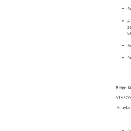
Be
AT
za
ya
Be
B
Belge Ku
ATASOY B
 Adaylar
Be