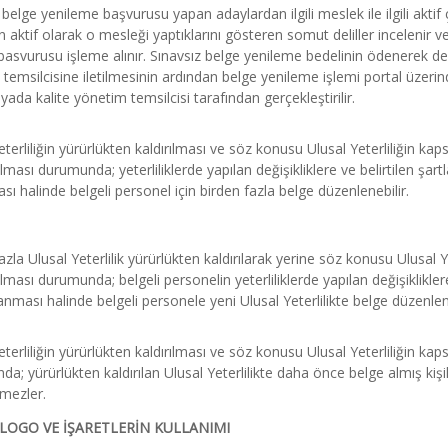
 belge yenileme başvurusu yapan adaylardan ilgili meslek ile ilgili aktif 
n aktif olarak o mesleği yaptıklarını gösteren somut deliller inceleni
basvurusu işleme alınır. Sınavsız belge yenileme bedelinin ödenerek 
temsilcisine iletilmesinin ardından belge yenileme işlemi portal üzerin
ada kalite yönetim temsilcisi tarafından gerçekleştirilir.
eterliliğin yürürlükten kaldırılması ve söz konusu Ulusal Yeterliliğin kaps
lması durumunda; yeterliliklerde yapılan değişikliklere ve belirtilen şa
ı halinde belgeli personel için birden fazla belge düzenlenebilir.
zla Ulusal Yeterlilik yürürlükten kaldırılarak yerine söz konusu Ulusal Yet
lması durumunda; belgeli personelin yeterliliklerde yapılan değişiklikler
nması halinde belgeli personele yeni Ulusal Yeterlilikte belge düzenleni
eterliliğin yürürlükten kaldırılması ve söz konusu Ulusal Yeterliliğin kap
a; yürürlükten kaldırılan Ulusal Yeterlilikte daha önce belge almış kişil
mezler.
 LOGO VE İŞARETLERİN KULLANIMI