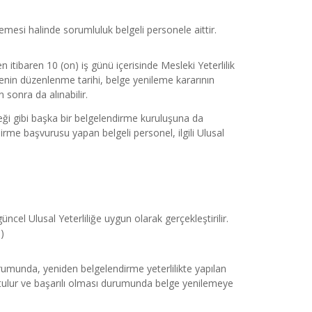
memesi halinde sorumluluk belgeli personele aittir.
tibaren 10 (on) iş günü içerisinde Mesleki Yeterlilik 
lgenin düzenlenme tarihi, belge yenileme kararının 
n sonra da alınabilir.
i gibi başka bir belgelendirme kuruluşuna da 
me başvurusu yapan belgeli personel, ilgili Ulusal 
ncel Ulusal Yeterliliğe uygun olarak gerçekleştirilir. 
)
rumunda, yeniden belgelendirme yeterlilikte yapılan 
utulur ve başarılı olması durumunda belge yenilemeye 