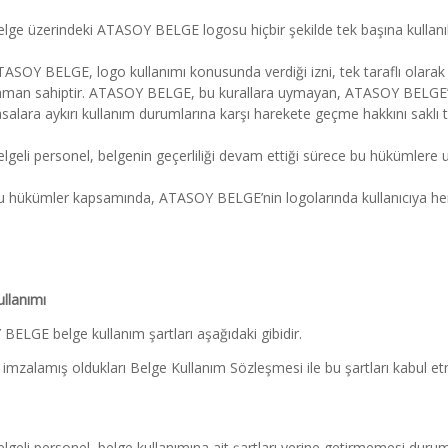
lge üzerindeki ATASOY BELGE logosu hiçbir şekilde tek başına kullan
ASOY BELGE, logo kullanımı konusunda verdiği izni, tek taraflı olarak 
man sahiptir. ATASOY BELGE, bu kurallara uymayan, ATASOY BELGE’ nun
salara aykırı kullanım durumlarına karşı harekete geçme hakkını saklı t
lgeli personel, belgenin geçerliliği devam ettiği sürece bu hükümlere
u hükümler kapsamında, ATASOY BELGE’nin logolarında kullanıcıya her
llanımı
ELGE belge kullanım şartları aşağıdaki gibidir.
 imzalamış oldukları Belge Kullanım Sözleşmesi ile bu şartları kabul etmi
lgeli personel, belge kullanımına ait şartları yerine getirmemesi durumun