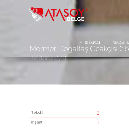
KURUMSAL
SINAVL
Mermer Doğaltaş Ocakçısı (1
Her daim en iyisi.
Tekstil
İnşaat