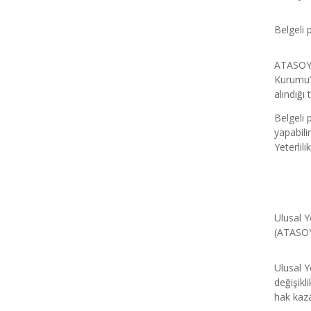
Belgeli 
ATASOY B
Kurumu’ 
alındığı 
Belgeli 
yapabili
Yeterlili
Ulusal Y
(ATASOY 
Ulusal Y
değişikl
hak kaza