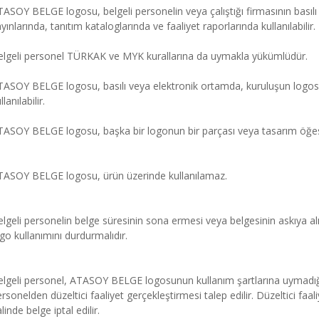
ASOY BELGE logosu, belgeli personelin veya çalıştığı firmasının basılı v
yınlarında, tanıtım kataloglarında ve faaliyet raporlarında kullanılabilir.
elgeli personel TÜRKAK ve MYK kurallarına da uymakla yükümlüdür.
TASOY BELGE logosu, basılı veya elektronik ortamda, kuruluşun log
llanılabilir.
ASOY BELGE logosu, başka bir logonun bir parçası veya tasarım öğesi
TASOY BELGE logosu, ürün üzerinde kullanılamaz.
lgeli personelin belge süresinin sona ermesi veya belgesinin askıya alı
go kullanımını durdurmalıdır.
lgeli personel, ATASOY BELGE logosunun kullanım şartlarına uymadığı ta
rsonelden düzeltici faaliyet gerçekleştirmesi talep edilir. Düzeltici 
linde belge iptal edilir.