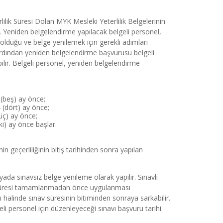
lilik Süresi Dolan MYK Mesleki Yeterlilik Belgelerinin 
. Yeniden belgelendirme yapılacak belgeli personel, 
olduğu ve belge yenilemek için gerekli adımları 
 ardından yeniden belgelendirme başvurusu belgeli 
ır. Belgeli personel, yeniden belgelendirme 
5 (beş) ay önce;
4 (dört) ay önce;
(üç) ay önce;
iki) ay önce başlar.
geçerliliğinin bitiş tarihinden sonra yapılan 
ada sınavsız belge yenileme olarak yapılır. Sınavlı 
ik süresi tamamlanmadan önce uygulanması 
alinde sınav süresinin bitiminden sonraya sarkabilir. 
ersonel için düzenleyeceği sınavı başvuru tarihi 