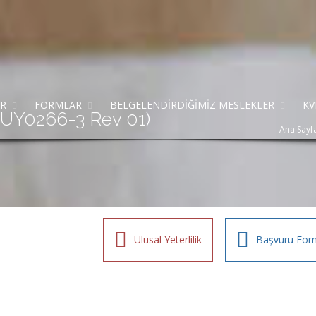
AR
FORMLAR
BELGELENDİRDİĞİMİZ MESLEKLER
KV
6UY0266-3 Rev 01)
Ana Sayf
Ulusal Yeterlilik
Başvuru For