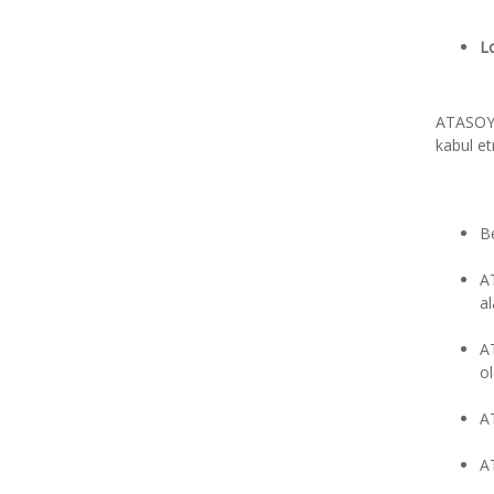
L
ATASOY B
kabul etm
Be
AT
al
AT
ol
AT
AT