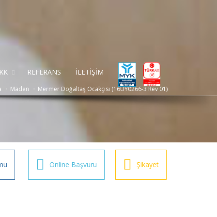
KK
REFERANS
İLETİŞİM
a
Maden
Mermer Doğaltaş Ocakçısı (16UY0266-3 Rev 01)
mu
Online Başvuru
Şikayet