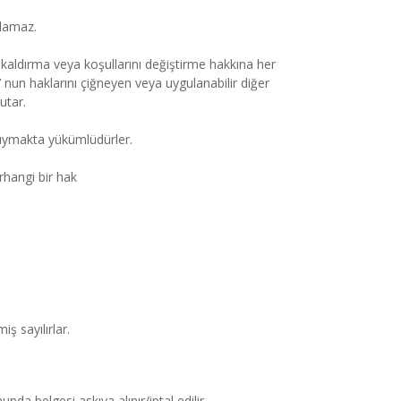
ılamaz.
kaldırma veya koşullarını değiştirme hakkına her 
 haklarını çiğneyen veya uygulanabilir diğer 
utar.
 uymakta yükümlüdürler.
hangi bir hak
ş sayılırlar.
da belgesi askıya alınır/iptal edilir.