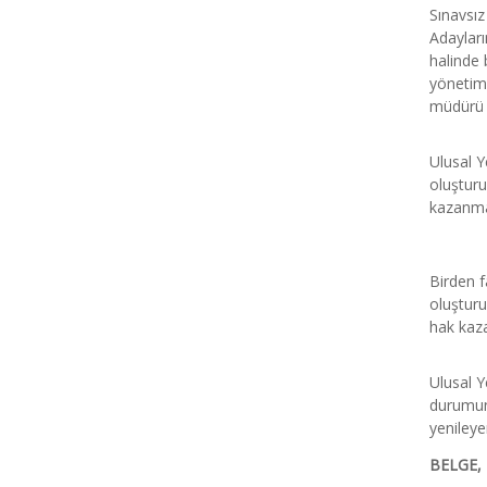
Sınavsız
Adayları
halinde 
yönetim 
müdürü y
Ulusal Y
oluşturu
kazanmas
Birden fa
oluşturu
hak kaza
Ulusal Y
durumund
yenileye
BELGE,