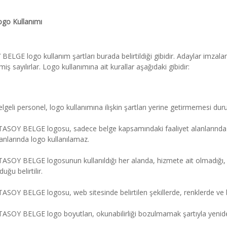
ogo Kullanımı
ELGE logo kullanım şartları burada belirtildiği gibidir. Adaylar imzalam
iş sayılırlar. Logo kullanımına ait kurallar aşağıdaki gibidir:
lgeli personel, logo kullanımına ilişkin şartları yerine getirmemesi durum
ASOY BELGE logosu, sadece belge kapsamındaki faaliyet alanlarında kull
anlarında logo kullanılamaz.
ASOY BELGE logosunun kullanıldığı her alanda, hizmete ait olmadığı, h
duğu belirtilir.
ASOY BELGE logosu, web sitesinde belirtilen şekillerde, renklerde ve b
ASOY BELGE logo boyutları, okunabilirliği bozulmamak şartıyla yeniden 