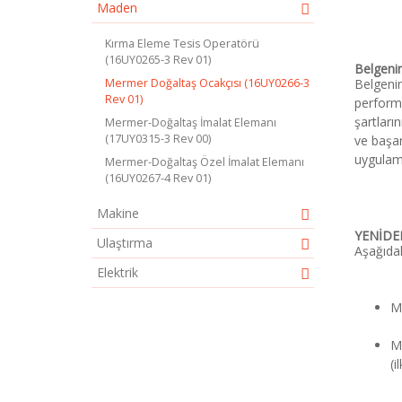
Maden
Kırma Eleme Tesis Operatörü
(16UY0265-3 Rev 01)
Belgeni
Mermer Doğaltaş Ocakçısı (16UY0266-3
Belgenin
Rev 01)
performa
şartları
Mermer-Doğaltaş İmalat Elemanı
(17UY0315-3 Rev 00)
ve başarı
uygulama
Mermer-Doğaltaş Özel İmalat Elemanı
(16UY0267-4 Rev 01)
Makine
YENİDE
Ulaştırma
Aşağıdak
Elektrik
Me
Me
(i