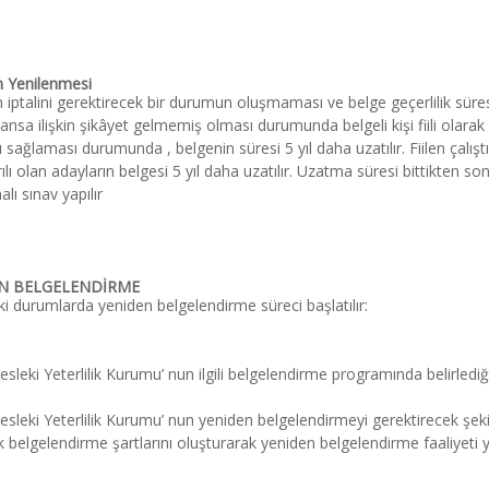
n Yenilenmesi
 iptalini gerektirecek bir durumun oluşmaması ve belge geçerlilik süresi
nsa ilişkin şikâyet gelmemiş olması durumunda belgeli kişi fiili olarak 
nı sağlaması durumunda , belgenin süresi 5 yıl daha uzatılır. Fiilen çalışt
lı olan adayların belgesi 5 yıl daha uzatılır. Uzatma süresi bittikten sonra
lı sınav yapılır
N BELGELENDİRME
i durumlarda yeniden belgelendirme süreci başlatılır:
sleki Yeterlilik Kurumu’ nun ilgili belgelendirme programında belirlediği
sleki Yeterlilik Kurumu’ nun yeniden belgelendirmeyi gerektirecek şeki
lk belgelendirme şartlarını oluşturarak yeniden belgelendirme faaliyeti ya