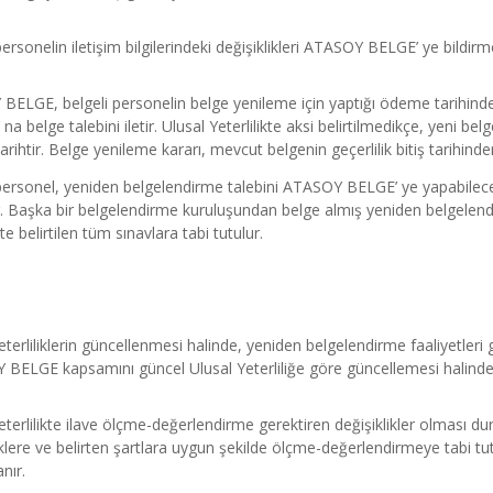
personelin iletişim bilgilerindeki değişiklikleri ATASOY BELGE’ ye bildir
ELGE, belgeli personelin belge yenileme için yaptığı ödeme tarihinden i
na belge talebini iletir. Ulusal Yeterlilikte aksi belirtilmedikçe, yeni be
tarihtir. Belge yenileme kararı, mevcut belgenin geçerlilik bitiş tarihinde
personel, yeniden belgelendirme talebini ATASOY BELGE’ ye yapabileceğ
r. Başka bir belgelendirme kuruluşundan belge almış yeniden belgelendir
kte belirtilen tüm sınavlara tabi tutulur.
eterliliklerin güncellenmesi halinde, yeniden belgelendirme faaliyetleri gü
BELGE kapsamını güncel Ulusal Yeterliliğe göre güncellemesi halinde
eterlilikte ilave ölçme-değerlendirme gerektiren değişiklikler olması du
iklere ve belirten şartlara uygun şekilde ölçme-değerlendirmeye tabi t
nır.